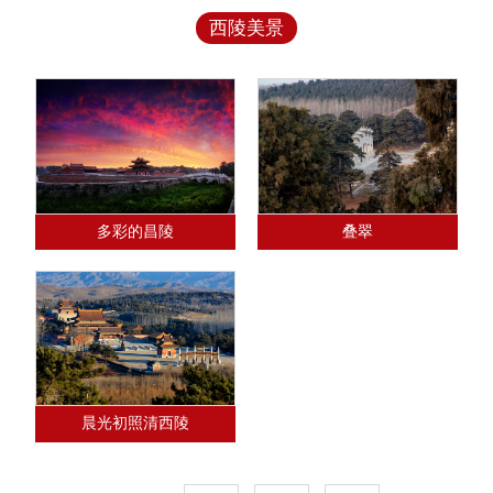
西陵美景
多彩的昌陵
叠翠
晨光初照清西陵