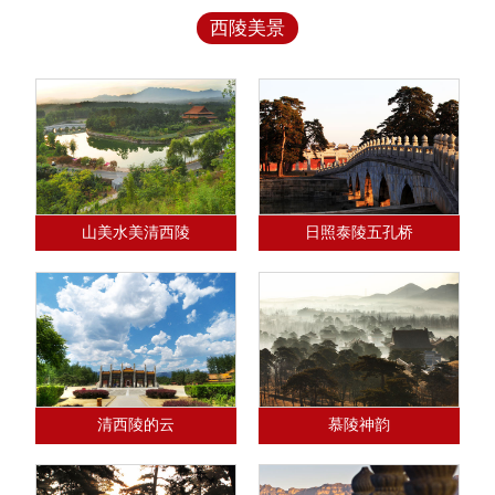
西陵美景
山美水美清西陵
日照泰陵五孔桥
清西陵的云
慕陵神韵