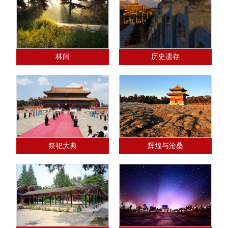
林间
历史遗存
祭祀大典
辉煌与沧桑